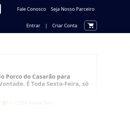
Fale Conosco
Seja Nosso Parceiro
Entrar
|
Criar Conta
do Porco do Casarão para
ontade. É Toda Sexta-Feira, só
r
star_half
4,1
(
260
Avaliações)
500 Vendidos