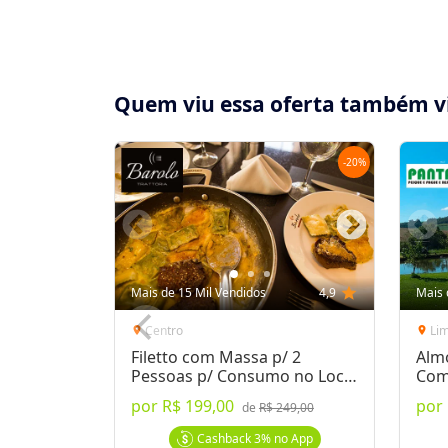
Quem viu essa oferta também v
-
20
%
Compartilhe essa Oferta:
Receba as novidades do Cidade Oferta no seu
Mais de 15 Mil Vendidos
4,9
star
Mais 
WhatsApp!
Centro
Li
location_on
location_on
Filetto com Massa p/ 2
Alm
Destaques & Regras
Pessoas p/ Consumo no Local
Com
ou Delivery
por
R$ 199,00
por
Festival do Porco no Casarão apenas R$14
de
R$ 249,00
Diversidade de pratos à base de porco assa
Cashback
3%
no App