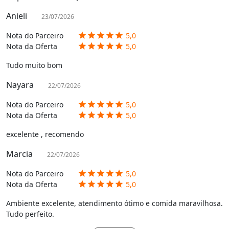
Anieli
23/07/2026
Nota do Parceiro
5,0
star
star
star
star
star
Nota da Oferta
5,0
star
star
star
star
star
Tudo muito bom
Nayara
22/07/2026
Nota do Parceiro
5,0
star
star
star
star
star
Nota da Oferta
5,0
star
star
star
star
star
excelente , recomendo
Marcia
22/07/2026
Nota do Parceiro
5,0
star
star
star
star
star
Nota da Oferta
5,0
star
star
star
star
star
Ambiente excelente, atendimento ótimo e comida maravilhosa.
Tudo perfeito.