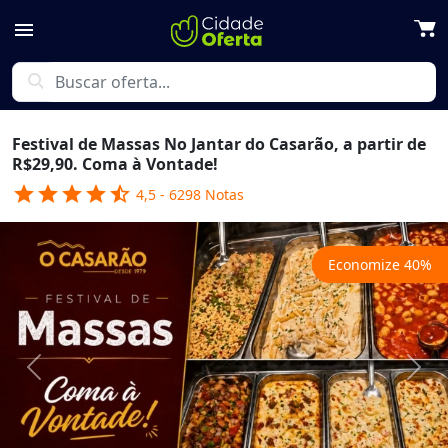
menu
search
Festival de Massas No Jantar do Casarão, a partir de
R$29,90. Coma à Vontade!
star
star
star
star
star_half
4,5
-
6298
Notas
Economize
40
%
Previous
Next