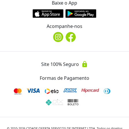
Baixe o App
Acompanhe-nos
lock
Site 100% Seguro
Formas de Pagamento
© 2010-
2026
CIDADE OFERTA SERVICOS DE INTERNET LTDA. Todos os direitos