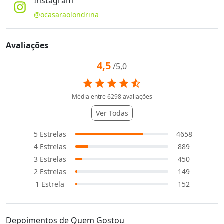
Instagram
@ocasaraolondrina
Avaliações
4,5
/5,0
star
star
star
star
star_half
Média entre
6298
avaliações
Ver Todas
5
Estrelas
4658
4
Estrelas
889
3
Estrelas
450
2
Estrelas
149
1
Estrela
152
Depoimentos de Quem Gostou