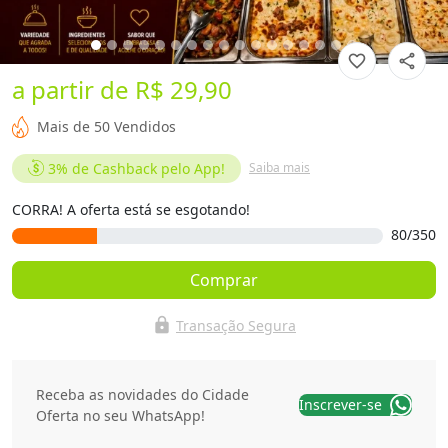
favorite_border
share
a partir de
R$ 29,90
Mais de 50 Vendidos
3%
de Cashback pelo App!
Saiba mais
CORRA! A oferta está se esgotando!
80/350
Comprar
lock
Transação Segura
Receba as novidades do Cidade
Inscrever-se
Oferta no seu WhatsApp!