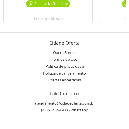
Cashback
4%
no App
Terça a Sábado
Se
Cidade Oferta
Quem Somos
Termos de Uso
Política de privacidade
Política de cancelamento
Ofertas encerradas
Fale Conosco
atendimento@cidadeoferta.com.br
(43) 98484-1900 - Whatsapp