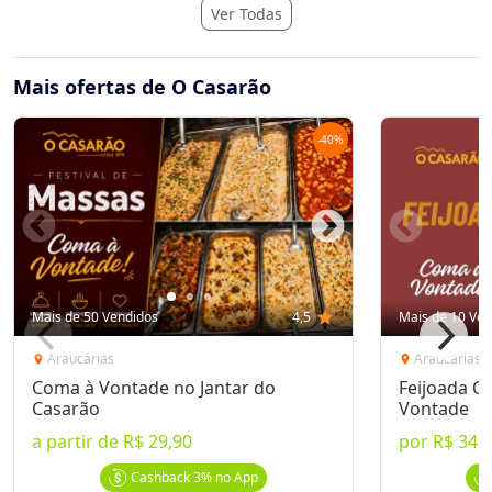
Ver Todas
Mais ofertas de O Casarão
-
40
%
Mais de 50 Vendidos
4,5
star
Mais de 10 Ven
Araucárias
Araucárias
location_on
location_on
Coma à Vontade no Jantar do
Feijoada C
Casarão
Vontade
a partir de
R$ 29,90
por
R$ 34,
Cashback
3%
no App