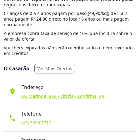
regras dos decretos municipais
Crianças de 0 a 4 anos pagam por peso (49,90/kg); de 5 a 7
anos pagam R$24,90 direto no local; 8 anos ou mais pagam
normalmente
A empresa cobra taxa de serviço de 10% que incidirá sobre o
valor da oferta
Vouchers expirados não serão reembolsados e nem revertidos
em créditos
O Casarão
Ver Mais Ofertas
Endereço
location_on
Av. Maringá, 899 - Vitória - Londrina, PR
Telefone
phone
(43) 3026.7710