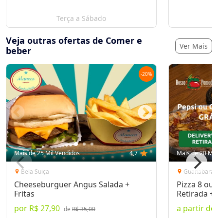
Terça a Sábado
Veja outras ofertas de Comer e
Ver Mais
beber
-
20
%
Mais de 25 Mil Vendidos
4,7
star
Mais de 20 Mil
Bela Suiça
Guanabara
location_on
location_on
Cheeseburguer Angus Salada +
Pizza 8 ou 
Fritas
Retirada + 
por
R$ 27,90
a partir de
de
R$ 35,00