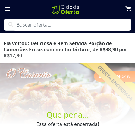
menu
search
Ela voltou: Deliciosa e Bem Servida Porção de
Camarões Fritos com molho tártaro, de R$38,90 por
R$17,90
Economize
54
%
Previous
Next
Que pena...
Essa oferta está encerrada!