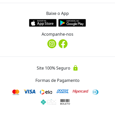
Avaliações
Baixe o App
Essa oferta ainda não possui avaliações.
Acompanhe-nos
lock
Site 100% Seguro
Formas de Pagamento