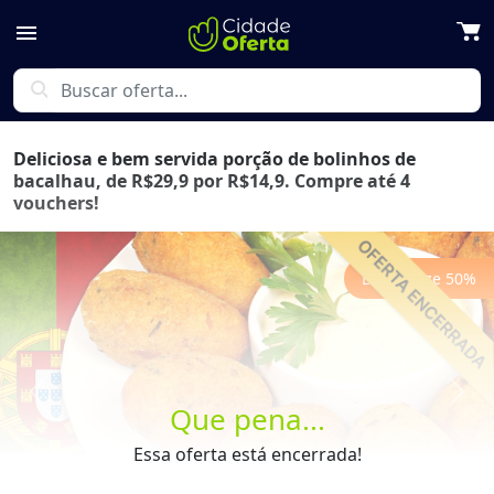
menu
search
Deliciosa e bem servida porção de bolinhos de
bacalhau, de R$29,9 por R$14,9. Compre até 4
vouchers!
Economize
50
%
Previous
Next
Que pena...
Essa oferta está encerrada!