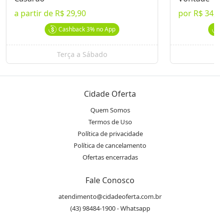
O Casarão
Ver Mais Ofertas
a partir de
R$ 29,90
por
R$ 34,
Cashback
3%
no App
Endereço
location_on
Av. Maringá, 899 - Vitória - Londrina, PR
Terça a Sábado
Telefone
phone
(43) 3026.7710
Cidade Oferta
Quem Somos
Instagram
Termos de Uso
@ocasaraolondrina
Política de privacidade
Política de cancelamento
Ofertas encerradas
Avaliações
Fale Conosco
Essa oferta ainda não possui avaliações.
atendimento@cidadeoferta.com.br
(43) 98484-1900 - Whatsapp