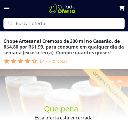
menu
search
Chope Artesanal Cremoso de 300 ml no Casarão, de
R$4,80 por R$1,99, para consumo em qualquer dia da
semana (exceto terça). Compre quantos quiser!
star
star
star
star
star_half
4,4
-
840
Notas
Economize
59
%
Que pena...
Previous
Next
Essa oferta está encerrada!