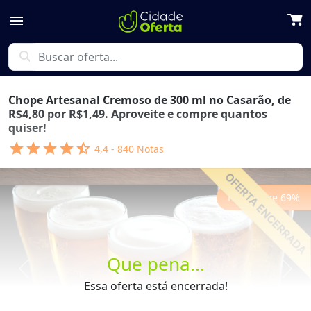
menu
search
Chope Artesanal Cremoso de 300 ml no Casarão, de
R$4,80 por R$1,49. Aproveite e compre quantos
quiser!
star
star
star
star
star_half
4,4
-
840
Notas
Economize
69
%
Que pena...
Previous
Next
Essa oferta está encerrada!