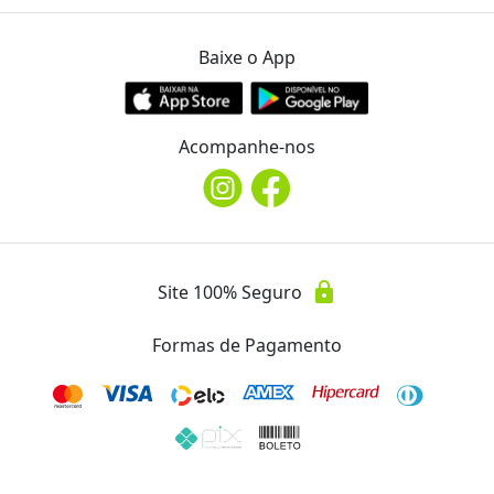
location_on
Av. Maringá, 899 - Vitória - Londrina, PR
Baixe o App
Telefone
phone
(43) 3026.7710
Acompanhe-nos
Instagram
@ocasaraolondrina
Avaliações
lock
Site 100% Seguro
Essa oferta ainda não possui avaliações.
Formas de Pagamento