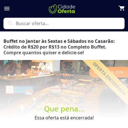
menu
search
Buffet no Jantar às Sextas e Sábados no Casarão:
Crédito de R$20 por R$13 no Completo Buffet.
Compre quantos quiser e delicie-se!
Economize
35
%
Previous
Next
Que pena...
Essa oferta está encerrada!