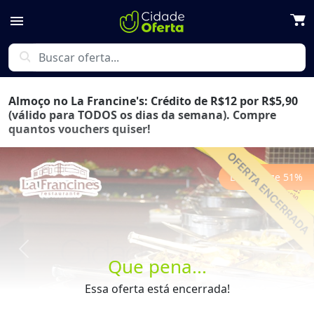
menu
search
Almoço no La Francine's: Crédito de R$12 por R$5,90
(válido para TODOS os dias da semana). Compre
quantos vouchers quiser!
Economize
51
%
Previous
Next
Que pena...
Essa oferta está encerrada!