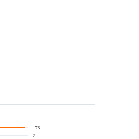
r
176
2