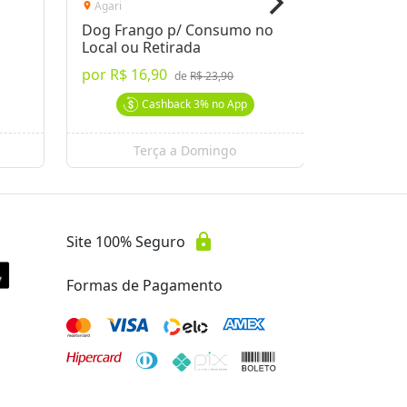
Agari
Centro
location_on
location_on
Dog Frango p/ Consumo no
Kit com 1
Local ou Retirada
de 200g 
por
R$ 16,90
a partir 
de
R$ 23,90
Cashback
3%
no App
Terça a Domingo
Se
lock
Site 100% Seguro
Formas de Pagamento