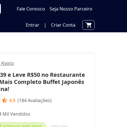
Fale Conosco
Seja Nosso Parceiro
Entrar
|
Criar Conta
 Kyoto
39 e Leve R$50 no Restaurante
 Mais Completo Buffet Japonês
ina!
r
star_half
4,9
(
184
Avaliações)
4 Mil Vendidos
Cashback pelo App!
Saiba mais