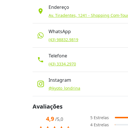
Endereço
location_on
Av. Tiradentes, 1241 - Shopping Com-Tou
WhatsApp
(43) 98832.9819
Telefone
phone
(43) 3334.2970
Instagram
@kyoto_londrina
Avaliações
4,9
5
Estrelas
/5,0
4
Estrelas