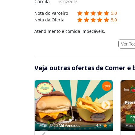
Camila
19/02/2026
star
star
star
star
star
Nota do Parceiro
5,0
star
star
star
star
star
Nota da Oferta
5,0
Atendimento e comida impecáveis.
Ver To
Veja outras ofertas de Comer e 
-
20
%
Mais de 25 Mil Vendidos
4,7
star
Mais 