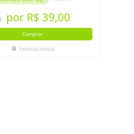
por
R$ 39,00
0
Comprar
lock
Transação Segura