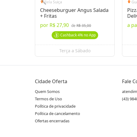
Bela Suiça
Gu
location_on
location_on
Cheeseburguer Angus Salada
Pizz
+ Fritas
Deli
por
R$ 27,90
a pa
de
R$ 35,00
Cashback
4%
no App
Terça a Sábado
Cidade Oferta
Fale 
Quem Somos
atendim
Termos de Uso
(43) 98
Política de privacidade
Política de cancelamento
Ofertas encerradas