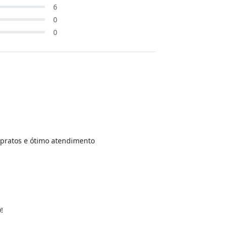
6
0
0
 pratos e ótimo atendimento
!