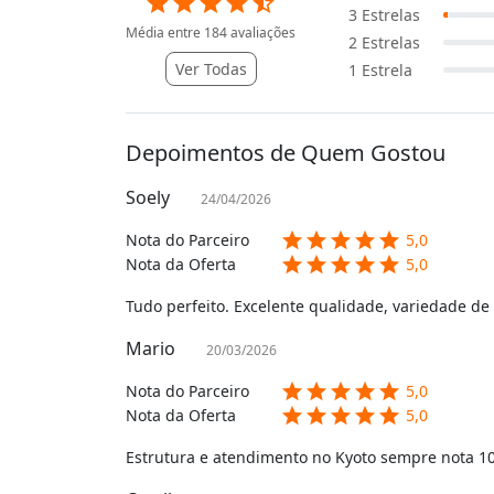
star
star
star
star
star_half
3
Estrelas
Média entre
184
avaliações
2
Estrelas
Ver Todas
1
Estrela
Depoimentos de Quem Gostou
Soely
24/04/2026
star
star
star
star
star
Nota do Parceiro
5,0
star
star
star
star
star
Nota da Oferta
5,0
Tudo perfeito. Excelente qualidade, variedade de
Mario
20/03/2026
star
star
star
star
star
Nota do Parceiro
5,0
star
star
star
star
star
Nota da Oferta
5,0
Estrutura e atendimento no Kyoto sempre nota 10