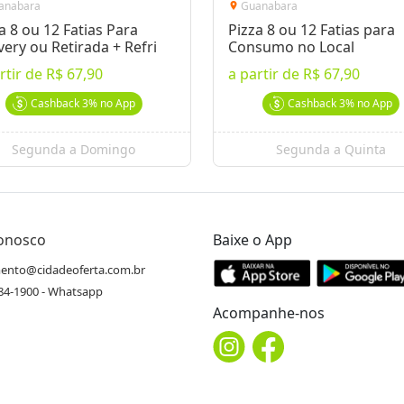
anabara
Guanabara
location_on
a 8 ou 12 Fatias Para
Pizza 8 ou 12 Fatias para
very ou Retirada + Refri
Consumo no Local
rtir de
R$ 67,90
a partir de
R$ 67,90
Cashback
3%
no App
Cashback
3%
no App
Segunda a Domingo
Segunda a Quinta
Conosco
Baixe o App
ento@cidadeoferta.com.br
484-1900 - Whatsapp
Acompanhe-nos