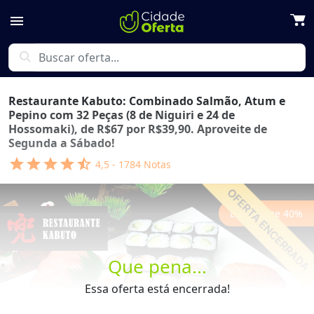
menu
search
Restaurante Kabuto: Combinado Salmão, Atum e
Pepino com 32 Peças (8 de Niguiri e 24 de
Hossomaki), de R$67 por R$39,90. Aproveite de
Segunda a Sábado!
star
star
star
star
star_half
4,5
-
1784
Notas
Economize
40
%
Que pena...
Essa oferta está encerrada!
Previous
Next