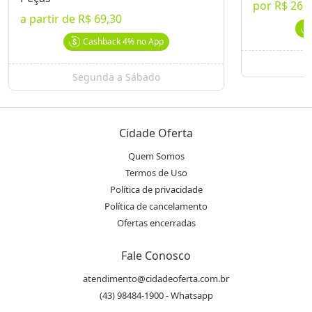
Pedidos agendados e não retirados serão considerados
por
R$ 26,
entregues
a partir de
R$ 69,30
Vouchers expirados não serão reembolsados e nem revertidos
Cashback
4%
no App
em créditos
S
Segunda a Sábado
Restaurante Kabuto
Ver Mais Ofertas
Endereço
location_on
Cidade Oferta
Av. JK, 1394
Quem Somos
Termos de Uso
WhatsApp
Política de privacidade
(43) 99184.1815
Política de cancelamento
Ofertas encerradas
Telefone
phone
Fale Conosco
(43) 3367.7786
atendimento@cidadeoferta.com.br
(43) 98484-1900 - Whatsapp
Avaliações