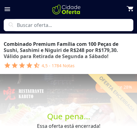
menu
search
Combinado Premium Família com 100 Peças de
Sushi, Sashimi e Niguiri de R$248 por R$179,30.
Válido para Retirada de Segunda a Sábado!
star
star
star
star
star_half
4,5
-
1784
Notas
Economize
28
%
Que pena...
Previous
Next
Essa oferta está encerrada!