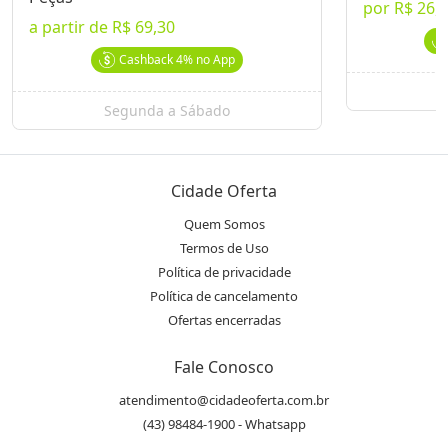
por
R$ 26,
Pedidos agendados e não retirados serão considerados
a partir de
R$ 69,30
entregues
Cashback
4%
no App
Para retirada é cobrada taxa de embalagem no valor de R$5
que deverá ser pago diretamente no local
S
Segunda a Sábado
Não válido pata feriados e datas comemorativas
Restaurante Kabuto
Ver Mais Ofertas
Cidade Oferta
Endereço
Quem Somos
location_on
Termos de Uso
Av. JK, 1394
Política de privacidade
Política de cancelamento
WhatsApp
Ofertas encerradas
(43) 99184.1815
Fale Conosco
Telefone
atendimento@cidadeoferta.com.br
phone
(43) 3367.7786
(43) 98484-1900 - Whatsapp