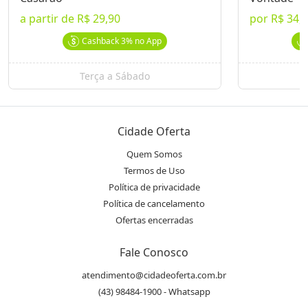
O Casarão
Ver Mais Ofertas
a partir de
R$ 29,90
por
R$ 34,
Cashback
3%
no App
Endereço
location_on
Av. Maringá, 899 - Vitória - Londrina, PR
Terça a Sábado
Telefone
phone
(43) 3026.7710
Cidade Oferta
Quem Somos
Instagram
Termos de Uso
Política de privacidade
@ocasaraolondrina
Política de cancelamento
Ofertas encerradas
Avaliações
Fale Conosco
4,5
/5,0
atendimento@cidadeoferta.com.br
star
star
star
star
star_half
(43) 98484-1900 - Whatsapp
Média entre
1828
avaliações