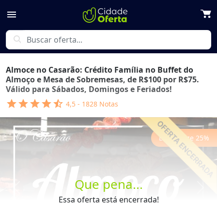
menu
search
Almoce no Casarão: Crédito Família no Buffet do
Almoço e Mesa de Sobremesas, de R$100 por R$75.
Válido para Sábados, Domingos e Feriados!
star
star
star
star
star_half
4,5
-
1828
Notas
Economize
25
%
Que pena...
Previous
Next
Essa oferta está encerrada!