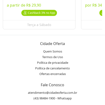
a partir de
R$ 29,90
por
R$ 34,
Endereço
location_on
Cashback
3%
no App
Av. Maringá, 899 - Vitória - Londrina, PR
Terça a Sábado
Telefone
phone
(43) 3026.7710
Cidade Oferta
Instagram
Quem Somos
@ocasaraolondrina
Termos de Uso
Política de privacidade
Política de cancelamento
Avaliações
Ofertas encerradas
4,6
/5,0
Fale Conosco
star
star
star
star
star_half
atendimento@cidadeoferta.com.br
Média entre
1680
avaliações
(43) 98484-1900 - Whatsapp
Ver Todas