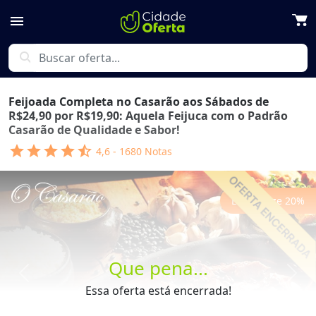
menu
search
Feijoada Completa no Casarão aos Sábados de
R$24,90 por R$19,90: Aquela Feijuca com o Padrão
Casarão de Qualidade e Sabor!
star
star
star
star
star_half
4,6
-
1680
Notas
Economize
20
%
Que pena...
Previous
Next
Essa oferta está encerrada!