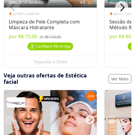
Mais de 10 Vendidos
4,8
star
Mais de 10 Ven
Jardim Londrilar
Jardim Londr
location_on
location_on
Limpeza de Pele Completa com
Sessão de 
Máscara Hidratante
Método Ren
por
R$ 75,00
por
R$ 80,
de
R$ 120,00
Cashback
4%
no App
Segunda a Sexta
Veja outras ofertas de Estética
Ver Mais
facial
-
60
%