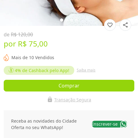
favorite_border
share
de
R$ 120,00
por
R$ 75,00
Mais de 10 Vendidos
4%
de Cashback pelo App!
Saiba mais
Comprar
lock
Transação Segura
Receba as novidades do Cidade
Inscrever-se
Oferta no seu WhatsApp!