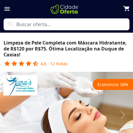
menu
search
Limpeza de Pele Completa com Máscara Hidratante,
de R$120 por R$75. Ótima Localização na Duque de
Caxias!
star
star
star
star
star_half
4,8
-
12
Notas
Economize
38
%
Previous
Next