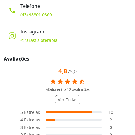
Telefone
phone
(43) 98801.0369
Instagram
@rarasfisioterapia
Avaliações
4,8
/5,0
star
star
star
star
star_half
Média entre
12
avaliações
Ver Todas
5
Estrelas
10
4
Estrelas
2
3
Estrelas
0
2
Estrelas
0