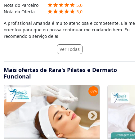
Nota do Parceiro
5,0
star
star
star
star
star
Nota da Oferta
5,0
star
star
star
star
star
A profissional Amanda é muito atenciosa e competente. Ela me
orientou para que eu possa continuar me cuidando bem. Eu
recomendo o serviço dela!
Ver Todas
Mais ofertas de Rara's Pilates e Dermato
Funcional
-
38
%