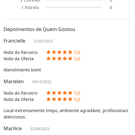
1
Estrela
0
Depoimentos de Quem Gostou
Francielle
22/05/2023
Nota do Parceiro
5,0
star
star
star
star
star
Nota da Oferta
5,0
star
star
star
star
star
Atendimento bom!
Marielen
09/12/2022
Nota do Parceiro
5,0
star
star
star
star
star
Nota da Oferta
5,0
star
star
star
star
star
Local extremamente limpo, ambiente agradável, profissionais
atenciosos.
Marilice
02/09/2022