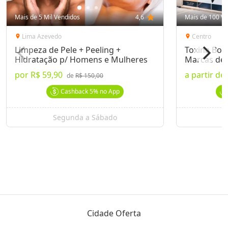
Mais de 5 Mil Vendidos
4,6
star
Mais de 100 Ve
Lima Azevedo
Centro
location_on
location_on
Limpeza de Pele + Peeling +
Toxina Bot
Hidratação p/ Homens e Mulheres
Marcas de 
por
R$ 59,90
a partir de
de
R$ 150,00
Cashback
5%
no App
Segunda a Sábado
Cidade Oferta