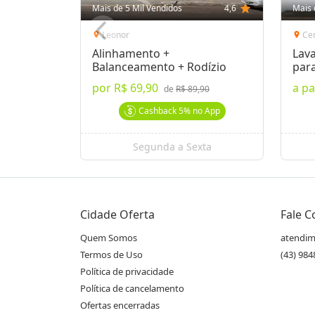
Mais de 5 Mil Vendidos
4,6
star
Mais 
Leonor
Ce
location_on
location_on
Alinhamento +
Lav
Balanceamento + Rodízio
para
SUV
por
R$ 69,90
a pa
de
R$ 89,90
Cashback
5%
no App
Segunda a Sexta
Cidade Oferta
Fale 
Quem Somos
atendim
Termos de Uso
(43) 98
Política de privacidade
Política de cancelamento
Ofertas encerradas