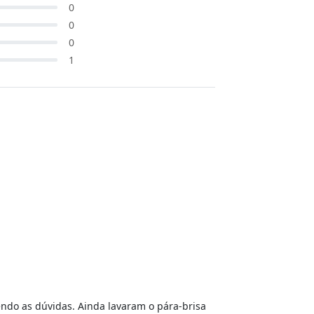
0
0
0
1
endo as dúvidas. Ainda lavaram o pára-brisa