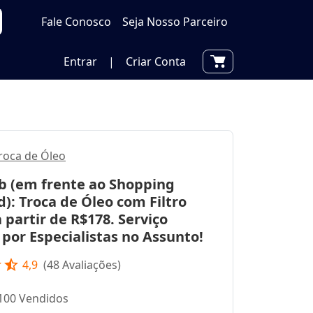
Fale Conosco
Seja Nosso Parceiro
Entrar
|
Criar Conta
roca de Óleo
b (em frente ao Shopping
): Troca de Óleo com Filtro
a partir de R$178. Serviço
por Especialistas no Assunto!
r
star_half
4,9
(
48
Avaliações)
100 Vendidos