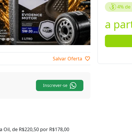
4%
de 
a par
Salvar Oferta
favorite_border
Inscrever-se
 Oil, de R$220,50 por R$178,00