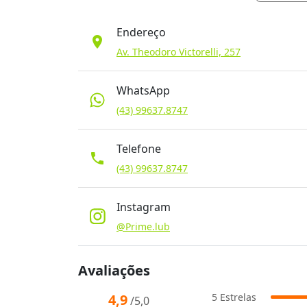
Endereço
location_on
Av. Theodoro Victorelli, 257
WhatsApp
(43) 99637.8747
Telefone
phone
(43) 99637.8747
Instagram
@Prime.lub
Avaliações
4,9
5
Estrelas
/5,0