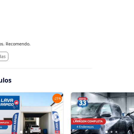
ços. Recomendo.
das
ulos
-
25
%