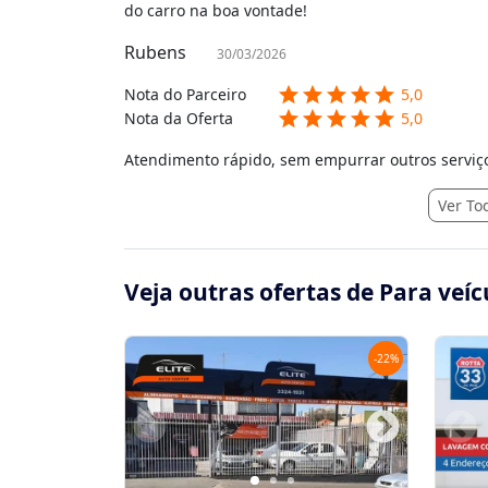
do carro na boa vontade!
Rubens
30/03/2026
star
star
star
star
star
Nota do Parceiro
5,0
star
star
star
star
star
Nota da Oferta
5,0
Atendimento rápido, sem empurrar outros servi
Ver To
Veja outras ofertas de Para veíc
-
22
%