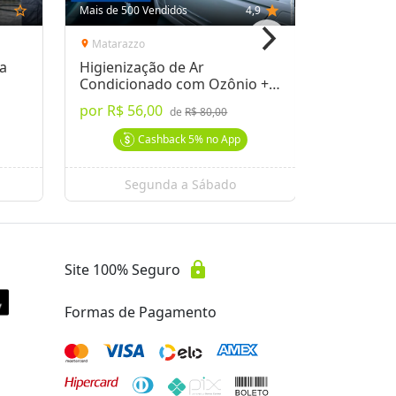
star_outline
Mais de 500 Vendidos
4,9
star
Mais de 500
Matarazzo
Brasília
location_on
location_on
na
Higienização de Ar
Alinhame
Condicionado com Ozônio +
Balancea
Troca de Filtro
Sem Hor
por
R$ 56,00
por
R$ 69
de
R$ 80,00
Cashback
5%
no App
Segunda a Sábado
Se
lock
Site 100% Seguro
Formas de Pagamento