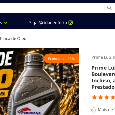
search
expand_more
os
Siga @cidadeoferta
Troca de Óleo
Prime Lub T
Economize
23
%
Prime Lu
Boulevard
Incluso, 
Prestado 
star
star
star
sta
Next
Mais de 