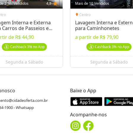
de 2 Mil Vendidos
4,8
star
Mais de 10 Vendidos
ntro
Centro
location_on
agem Interna e Externa
Lavagem Interna e Exter
 Carros de Passeios e
para Caminhonetes
s
rtir de
R$ 44,90
a partir de
R$ 79,90
Cashback
3%
no App
Cashback
3%
no App
Segunda a Sábado
Segunda a Sábado
Conosco
Baixe o App
ento@cidadeoferta.com.br
484-1900 - Whatsapp
Acompanhe-nos