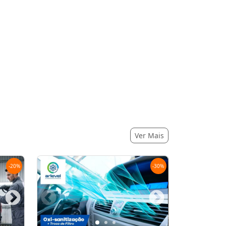
Ver Mais
-
20
%
-
30
%