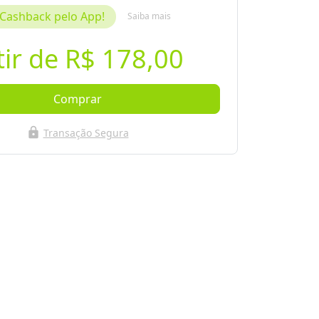
Cashback pelo App!
Saiba mais
tir de
R$ 178,00
Comprar
lock
Transação Segura