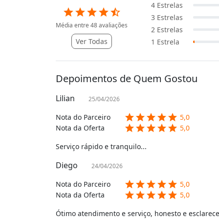
4
Estrelas
star
star
star
star
star_half
3
Estrelas
Média entre
48
avaliações
2
Estrelas
Ver Todas
1
Estrela
Depoimentos de Quem Gostou
Lilian
25/04/2026
star
star
star
star
star
Nota do Parceiro
5,0
star
star
star
star
star
Nota da Oferta
5,0
Serviço rápido e tranquilo...
Diego
24/04/2026
star
star
star
star
star
Nota do Parceiro
5,0
star
star
star
star
star
Nota da Oferta
5,0
Ótimo atendimento e serviço, honesto e esclarec