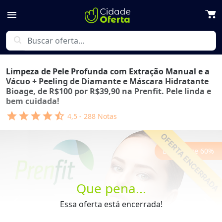
menu
search
Limpeza de Pele Profunda com Extração Manual e a
Vácuo + Peeling de Diamante e Máscara Hidratante
Bioage, de R$100 por R$39,90 na Prenfit. Pele linda e
bem cuidada!
star
star
star
star
star_half
4,5
-
288
Notas
Economize
60
%
Que pena...
Essa oferta está encerrada!
Previous
Next