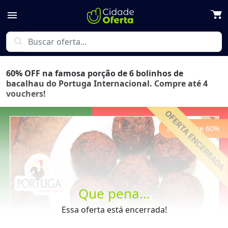
menu
search
60% OFF na famosa porção de 6 bolinhos de
bacalhau do Portuga Internacional. Compre até 4
vouchers!
Economize
60
%
Previous
Next
Que pena...
Essa oferta está encerrada!