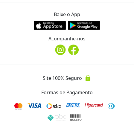
Baixe o App
Endereço
location_on
Av. Higienópolis 436
Acompanhe-nos
Telefone
phone
(43) 3329-2006
Avaliações
lock
Site 100% Seguro
Essa oferta ainda não possui avaliações.
Formas de Pagamento