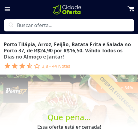
menu
search
Porto Tilápia, Arroz, Feijão, Batata Frita e Salada no
Porto 37, de R$24,90 por R$16,50. Válido Todos os
Dias no Almoço e Jantar!
star
star
star
star_half
star_outline
3,8
-
44
Notas
Economize
34
%
Que pena...
Previous
Next
Essa oferta está encerrada!