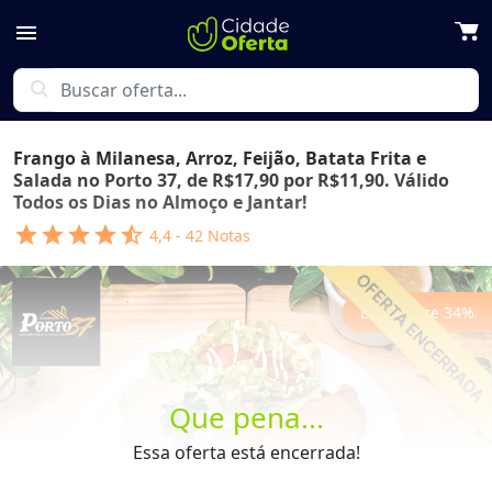
menu
search
Frango à Milanesa, Arroz, Feijão, Batata Frita e
Salada no Porto 37, de R$17,90 por R$11,90. Válido
Todos os Dias no Almoço e Jantar!
star
star
star
star
star_half
4,4
-
42
Notas
Economize
34
%
Que pena...
Previous
Next
Essa oferta está encerrada!