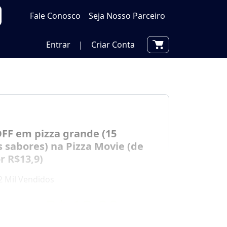
Fale Conosco
Seja Nosso Parceiro
Entrar
|
Criar Conta
FF em pizza grande (15
s sabores) na Pizza Movie (de
r R$13,9)
2 Mil Vendidos
por
R$ 13,90
0