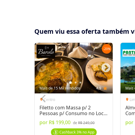
Quem viu essa oferta também v
-
20
%
Compartilhe essa Oferta:
Receba as novidades do Cidade Oferta no seu
Mais de 15 Mil Vendidos
4,9
star
Mais 
WhatsApp!
Centro
Li
location_on
location_on
Filetto com Massa p/ 2
Alm
Destaques & Regras
Pessoas p/ Consumo no Local
Com
ou Delivery
por
R$ 199,00
por
de
R$ 249,00
4 meses para utilizar o voucher (até 18/06/
deliciosos sabores) na Pizza Movie (de R$34,
Cashback
3%
no App