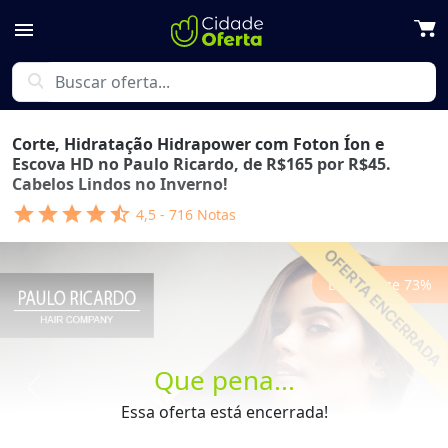
menu
search
Corte, Hidratação Hidrapower com Foton Íon e
Escova HD no Paulo Ricardo, de R$165 por R$45.
Cabelos Lindos no Inverno!
star
star
star
star
star_half
4,5
-
716
Notas
Economize
73
%
Que pena...
Previous
Next
Essa oferta está encerrada!