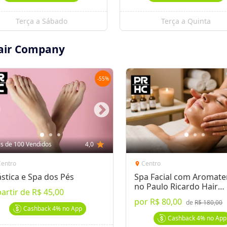
20/09/12)
ila + Buço no Paulo Ricardo, de R$40 por
Terça a Sábado
Terça a Quinta
Hair Company
dia com a sua pele lisinha
-
55
%
ta Regiane de Almeida
ção
s de 100 Vendidos
4,0
star
h
 única visita
Centro
Centro
location_on
ástica e Spa dos Pés
Spa Facial com Aromate
ente com o estabelecimento (informar o
no Paulo Ricardo Hair
 de horários do local
partir de
R$ 45,00
Company
por
R$ 80,00
de
R$ 180,00
ento, o voucher será considerado
Cashback
4%
no App
ecedência)
Cashback
4%
no App