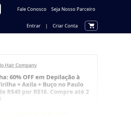
Fale Conosco
Seja Nosso Parceiro
Entrar
|
Criar Conta
do Hair Company
nha: 60% OFF em Depilação à
irilha + Axila + Buço no Paulo
de R$40 por R$16. Compre até 2
!
por
R$ 16,00
0