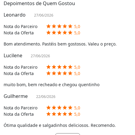
Depoimentos de Quem Gostou
Leonardo
27/06/2026
Nota do Parceiro
5,0
star
star
star
star
star
Nota da Oferta
5,0
star
star
star
star
star
Bom atendimento. Pastéis bem gostosos. Valeu o preço.
Lucilene
27/06/2026
Nota do Parceiro
5,0
star
star
star
star
star
Nota da Oferta
5,0
star
star
star
star
star
muito bom, bem recheado e chegou quentinho
Guilherme
22/06/2026
Nota do Parceiro
5,0
star
star
star
star
star
Nota da Oferta
5,0
star
star
star
star
star
Ótima qualidade e salgadinhos deliciosos. Recomendo.