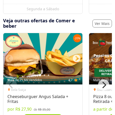
Segunda a Sábado
S
Veja outras ofertas de Comer e
Ver Mais
beber
-
20
%
Mais de 25 Mil Vendidos
4,7
star
Mais de 20 Mil
Bela Suiça
Guanabara
location_on
location_on
Cheeseburguer Angus Salada +
Pizza 8 ou 
Fritas
Retirada + 
por
R$ 27,90
a partir de
de
R$ 35,00