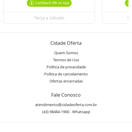
Cashback
4%
no App
Terça a Sábado
Se
Cidade Oferta
Quem Somos
Termos de Uso
Política de privacidade
Política de cancelamento
Ofertas encerradas
Fale Conosco
atendimento@cidadeoferta.com.br
(43) 98484-1900 - Whatsapp