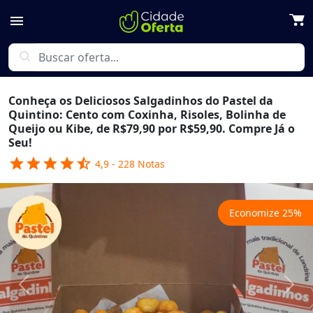
menu
search
Conheça os Deliciosos Salgadinhos do Pastel da
Quintino: Cento com Coxinha, Risoles, Bolinha de
Queijo ou Kibe, de R$79,90 por R$59,90. Compre Já o
Seu!
star
star
star
star
star_half
4,9
-
228
Notas
Economize
25
%
Previous
Next