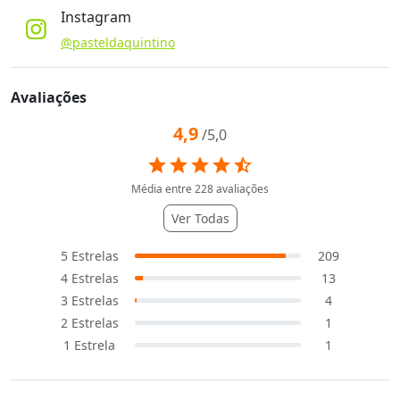
Instagram
@pasteldaquintino
Avaliações
4,9
/5,0
star
star
star
star
star_half
Média entre
228
avaliações
Ver Todas
5
Estrelas
209
4
Estrelas
13
3
Estrelas
4
2
Estrelas
1
1
Estrela
1