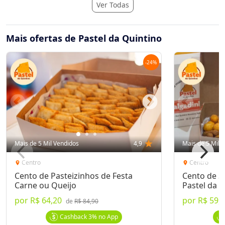
Ver Todas
Mais ofertas de Pastel da Quintino
-
24
%
Mais de 5 Mil Vendidos
4,9
star
Mais de 5 Mil 
Centro
Centro
location_on
location_on
Cento de Pasteizinhos de Festa
Cento de S
Carne ou Queijo
Pastel da 
por
R$ 64,20
por
R$ 59,
de
R$ 84,90
Cashback
3%
no App