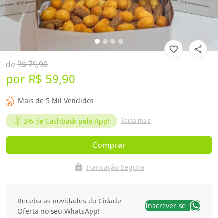
favorite_border
share
de
R$ 79,90
por
R$ 59,90
Mais de 5 Mil Vendidos
3%
de Cashback pelo App!
Saiba mais
Comprar
lock
Transação Segura
Receba as novidades do Cidade
Inscrever-se
Oferta no seu WhatsApp!