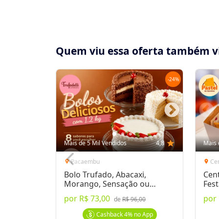
Quem viu essa oferta também v
-
24
%
Compartilhe essa Oferta:
Receba as novidades do Cidade Oferta no seu
Mais de 5 Mil Vendidos
4,8
star
Mais 
WhatsApp!
Pacaembu
Ce
location_on
location_on
Bolo Trufado, Abacaxi,
Cent
Destaques & Regras
Morango, Sensação ou
Fest
Prestígio com até 1,2 Kg
por
R$ 73,00
por
Voucher Fácil!
Não precisa imprimir. Anote
de
R$ 96,00
local.
Saiba Mais
Cashback
4%
no App