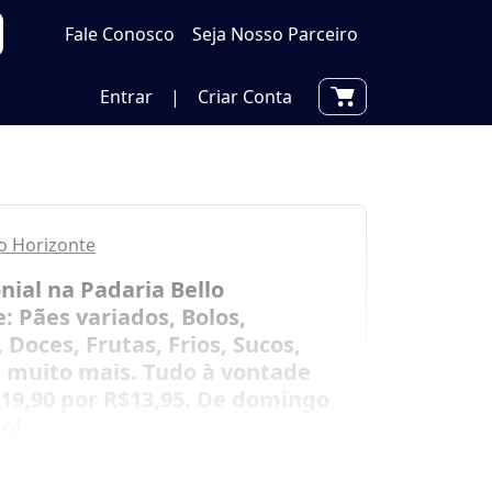
Fale Conosco
Seja Nosso Parceiro
Entrar
|
Criar Conta
lo Horizonte
nial na Padaria Bello
: Pães variados, Bolos,
 Doces, Frutas, Frios, Sucos,
e muito mais. Tudo à vontade
$19,90 por R$13,95. De domingo
o!
100 Vendidos