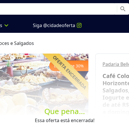
search
expand_more
os
Siga @cidadeoferta
oces e Salgados
Padaria Bel
Economize
30
%
Café Colo
Horizonte
Salgados,
Iogurte 
de até R
Que pena...
a doming
Next
Essa oferta está encerrada!
Mais de 