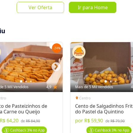
Ver Oferta
Ir para Home
de
R$ 19,9
iu
-
24
%
Salvar Oferta
favorite_border
Inscrever-se
de 5 Mil Vendidos
4,9
star
Mais de 5 Mil Vendidos
4
ntro
Centro
location_on
o de Pasteizinhos de
Cento de Salgadinhos Fri
a Carne ou Queijo
do Pastel da Quintino
R$ 64,20
por
R$ 59,90
 o número do voucher e apresente no
de
R$ 84,90
de
R$ 79,90
Cashback
3%
no App
Cashback
3%
no App