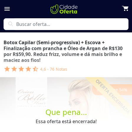
menu
search
Botox Capilar (Semi-progressiva) + Escova +
Finalização com prancha e Óleo de Argan de R$130
por R$59,90. Reduz frizz, volume e dá mais brilho e
maciez aos fios!
star
star
star
star
star_half
4,6
-
76
Notas
Economize
54
%
Que pena...
Essa oferta está encerrada!
Previous
Next