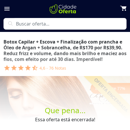
menu
search
Botox Capilar + Escova + Finalização com prancha e
Óleo de Argan + Sobrancelha, de R$170 por R$39,90.
Reduz frizz e volume, dando mais brilho e maciez aos
fios, com efeito por até 30 dias. Imperdível!
star
star
star
star
star_half
4,6
-
76
Notas
Economize
77
%
Que pena...
Essa oferta está encerrada!
Previous
Next