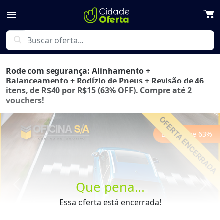
menu
search
Rode com segurança: Alinhamento +
Balanceamento + Rodízio de Pneus + Revisão de 46
itens, de R$40 por R$15 (63% OFF). Compre até 2
vouchers!
Economize
63
%
Que pena...
Previous
Next
Essa oferta está encerrada!