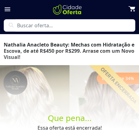
menu
search
Nathalia Anacleto Beauty: Mechas com Hidratação e
Escova, de até R$450 por R$299. Arrase com um Novo
Visual!
Economize
34
%
Previous
Next
Que pena...
Essa oferta está encerrada!