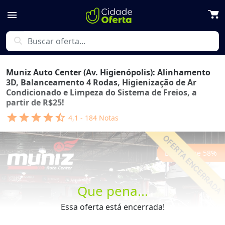
menu
search
Muniz Auto Center (Av. Higienópolis): Alinhamento
3D, Balanceamento 4 Rodas, Higienização de Ar
Condicionado e Limpeza do Sistema de Freios, a
partir de R$25!
star
star
star
star
star_half
4,1
-
184
Notas
Economize
58
%
Que pena...
Essa oferta está encerrada!
Previous
Next