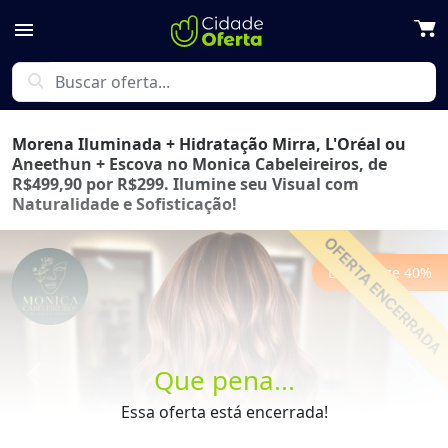
menu
search
Morena Iluminada + Hidratação Mirra, L'Oréal ou
Aneethun + Escova no Monica Cabeleireiros, de
R$499,90 por R$299. Ilumine seu Visual com
Naturalidade e Sofisticação!
Economize
40
%
Que pena...
Previous
Next
Essa oferta está encerrada!