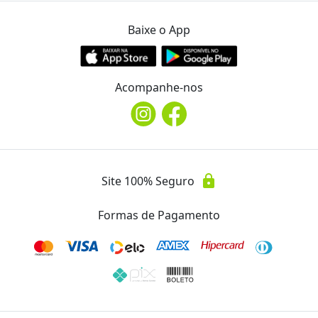
Monica Cabeleireiros
Ver Mais Ofertas
Baixe o App
Endereço
location_on
Acompanhe-nos
R. Alagoas, 1247
WhatsApp
(43) 3323.6372
lock
Site 100% Seguro
Telefone
phone
(43) 3323.6372
Formas de Pagamento
Instagram
@monicacabeleireirosby
Avaliações