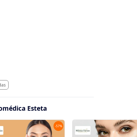
das
iomédica Esteta
-
57
%