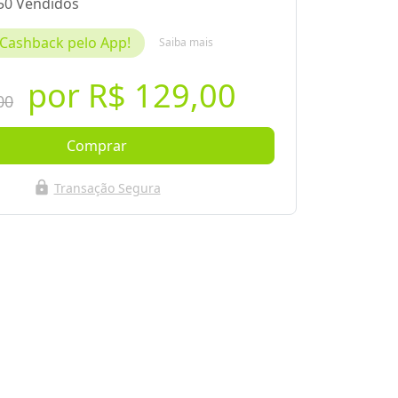
50 Vendidos
Cashback pelo App!
Saiba mais
por
R$ 129,00
00
Comprar
lock
Transação Segura