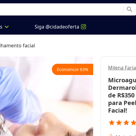
search
expand_more
os
Siga @cidadeoferta
hamento facial
Milena Fari
Economize
63
%
Microagu
Dermarol
de R$350 
para Peel
Facial!
star
star
star
sta
Next