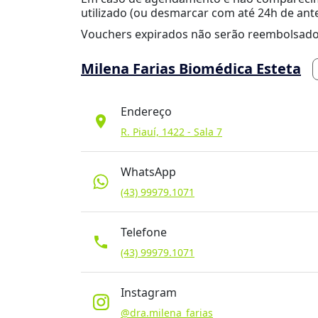
utilizado (ou desmarcar com até 24h de ant
Vouchers expirados não serão reembolsado
Milena Farias Biomédica Esteta
Endereço
location_on
R. Piauí, 1422 - Sala 7
WhatsApp
(43) 99979.1071
Telefone
phone
(43) 99979.1071
Instagram
@dra.milena_farias