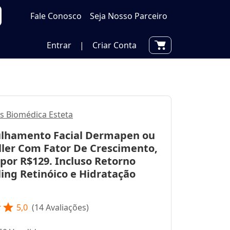
Fale Conosco
Seja Nosso Parceiro
Entrar
|
Criar Conta
as Biomédica Esteta
lhamento Facial Dermapen ou
ler Com Fator De Crescimento,
por R$129. Incluso Retorno
ing Retinóico e Hidratação
r
star
5,0
(
14
Avaliações)