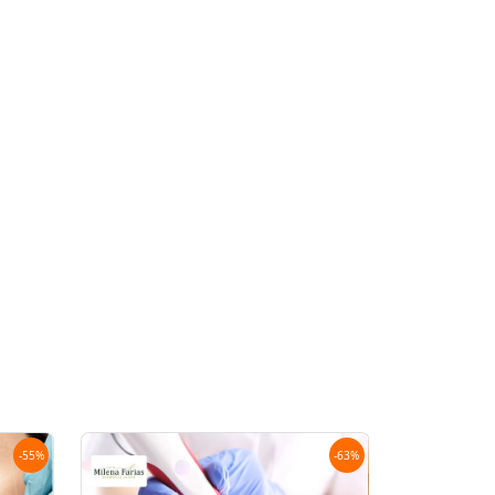
-
55
%
-
63
%