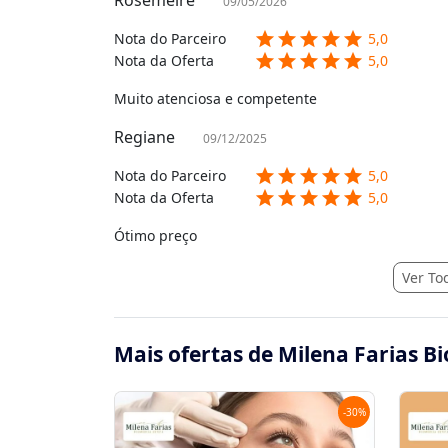
09/05/2026
star
star
star
star
star
Nota do Parceiro
5,0
star
star
star
star
star
Nota da Oferta
5,0
Muito atenciosa e competente
Regiane
09/12/2025
star
star
star
star
star
Nota do Parceiro
5,0
star
star
star
star
star
Nota da Oferta
5,0
Ótimo preço
Ver To
Mais ofertas de Milena Farias B
-
30
%