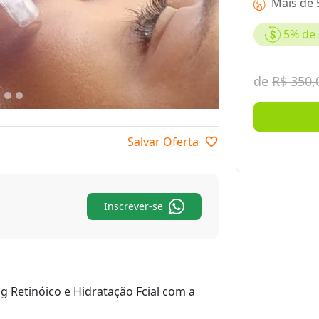
Mais de 
5%
de 
de
R$ 350,
Salvar Oferta
favorite_border
Inscrever-se
g Retinóico e Hidratação Fcial com a