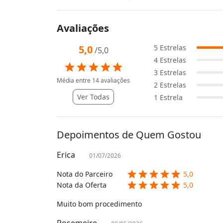
Avaliações
5,0
5
Estrelas
/5,0
4
Estrelas
star
star
star
star
star
3
Estrelas
Média entre
14
avaliações
2
Estrelas
Ver Todas
1
Estrela
Depoimentos de Quem Gostou
Erica
01/07/2026
star
star
star
star
star
Nota do Parceiro
5,0
star
star
star
star
star
Nota da Oferta
5,0
Muito bom procedimento
Rosemeire