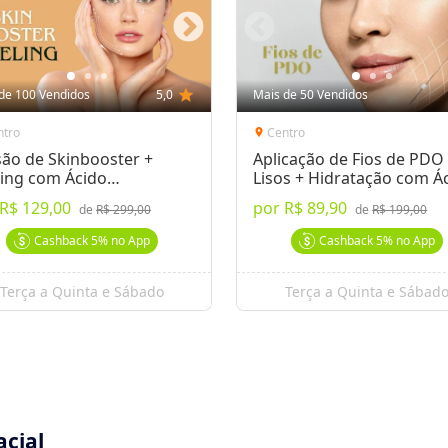
de 100 Vendidos
5,0
star
Mais de 50 Vendidos
ntro
Centro
location_on
são de Skinbooster +
Aplicação de Fios de PDO
ling com Ácido
Lisos + Hidratação com Á
lurônico
Hialurônico
R$ 129,00
por
R$ 89,90
de
R$ 299,00
de
R$ 199,00
Cashback
5%
no App
Cashback
5%
no App
Terça a Quinta e Sábado
Terça a Quinta e Sábad
acial