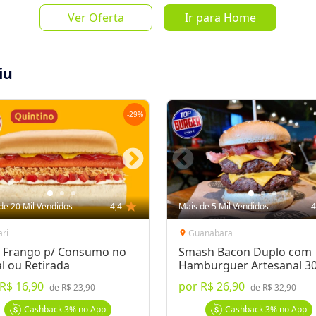
de
R$ 32,0
Ver Oferta
Ir para Home
iu
-
29
%
Salvar Oferta
favorite_border
Inscrever-se
de 20 Mil Vendidos
4,4
star
Mais de 5 Mil Vendidos
4
ari
Guanabara
location_on
 Frango p/ Consumo no
Smash Bacon Duplo com
l ou Retirada
Hamburguer Artesanal 3
R$ 16,90
por
R$ 26,90
efri, de R$32 por R$22!
de
R$ 23,90
de
R$ 32,90
hadas e crocantes" com 60g cada, 2
Cashback
3%
no App
Cashback
3%
no App