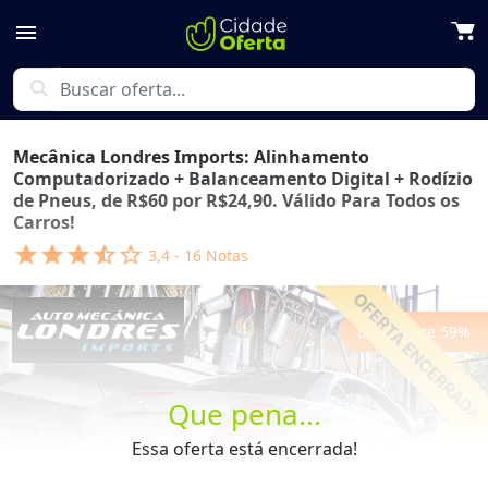
menu
search
Mecânica Londres Imports: Alinhamento
Computadorizado + Balanceamento Digital + Rodízio
de Pneus, de R$60 por R$24,90. Válido Para Todos os
Carros!
star
star
star
star_half
star_outline
3,4
-
16
Notas
Economize
59
%
Que pena...
Essa oferta está encerrada!
Previous
Next