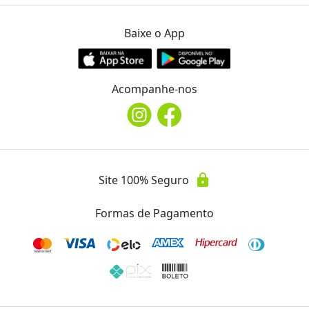
Baixe o App
Telefone
phone
(43) 3026.4066
Acompanhe-nos
Avaliações
Essa oferta ainda não possui avaliações.
lock
Site 100% Seguro
Formas de Pagamento