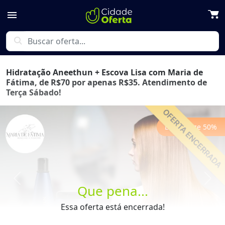
menu
search
Hidratação Aneethun + Escova Lisa com Maria de
Fátima, de R$70 por apenas R$35. Atendimento de
Terça Sábado!
Economize
50
%
Previous
Next
Que pena...
Essa oferta está encerrada!