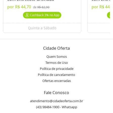
por
R$ 44,70
por
R$ 44,
de
R$ 82,90
Madame Brulee
Ver Mais Ofertas
Cashback
3%
no App
Endereço
Quinta a Sábado
S
location_on
Av. Ayrton Senna da Silva, 677
WhatsApp
Cidade Oferta
(43) 99144.3243
Quem Somos
Termos de Uso
Telefone
Política de privacidade
phone
Política de cancelamento
(43) 3326.0484
Ofertas encerradas
Instagram
Fale Conosco
@madame_londrin
atendimento@cidadeoferta.com.br
(43) 98484-1900 - Whatsapp
Avaliações