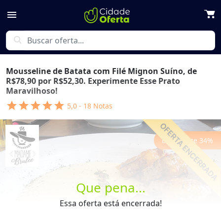
menu
search
Mousseline de Batata com Filé Mignon Suíno, de
R$78,90 por R$52,30. Experimente Esse Prato
Maravilhoso!
star
star
star
star
star
5,0
-
18
Notas
Economize
34
%
Que pena...
Previous
Next
Essa oferta está encerrada!