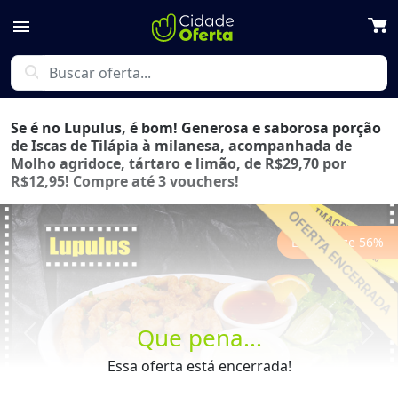
menu
search
Se é no Lupulus, é bom! Generosa e saborosa porção
de Iscas de Tilápia à milanesa, acompanhada de
Molho agridoce, tártaro e limão, de R$29,70 por
R$12,95! Compre até 3 vouchers!
Economize
56
%
Que pena...
Previous
Next
Essa oferta está encerrada!