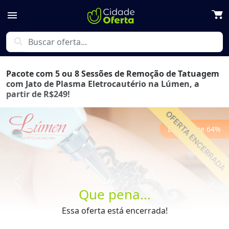
menu
search
Pacote com 5 ou 8 Sessões de Remoção de Tatuagem
com Jato de Plasma Eletrocautério na Lúmen, a
partir de R$249!
Economize
64
%
Previous
Next
Que pena...
Essa oferta está encerrada!