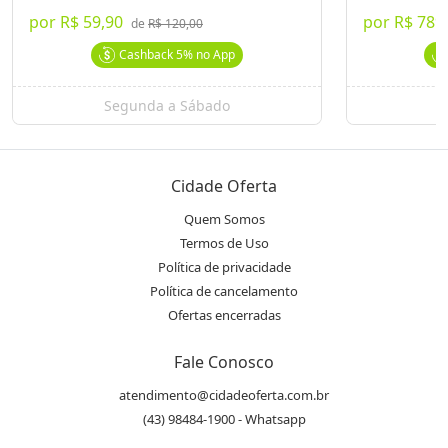
Lúmen Estética Avançada
Ver Mais Ofertas
por
R$ 59,90
por
R$ 789
de
R$ 120,00
Cashback
5%
no App
Endereço
location_on
Rua Paranaguá,1537
Segunda a Sábado
S
WhatsApp
Cidade Oferta
(43) 99603.4587
Quem Somos
Termos de Uso
Telefone
phone
Política de privacidade
(43) 3027.1905
Política de cancelamento
Ofertas encerradas
Instagram
@lumenestetica
Fale Conosco
atendimento@cidadeoferta.com.br
(43) 98484-1900 - Whatsapp
Avaliações