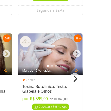
Segunda a Sexta
Se
-
50
%
-
29
%
star_outline
Mais de 10 Vendidos
star_outline
Mais de 10 
Centro
Centro
location_on
location_on
O
Toxina Botulínica: Testa,
5 Sessões
lha
Glabela e Olhos
Redução 
por
R$ 599,00
por
R$ 24
de
R$ 849,00
Cashback
5%
no App