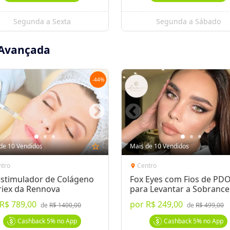
 sexual de muitas mulheres. O
ncia mais jovem e uniforme para sua
Segunda a Sexta
Segunda a Sábado
razendo de volta a sua autoconfiança
ta serão realizados o peeling enzimático,
 Avançada
r clareador e carvão ativado). Retorno
m sessão de laser e carvão ativado
tima
-
44
%
a região tão delicada
o do grau de escurecimento da região
de 10 Vendidos
star_outline
Mais de 10 Vendidos
pelo Cidade Oferta
ntro
Centro
location_on
26
estimulador de Colágeno
Fox Eyes com Fios de PD
riex da Rennova
para Levantar a Sobrance
R$ 789,00
por
R$ 249,00
de
R$ 1400,00
de
R$ 499,00
Cashback
5%
no App
Cashback
5%
no App