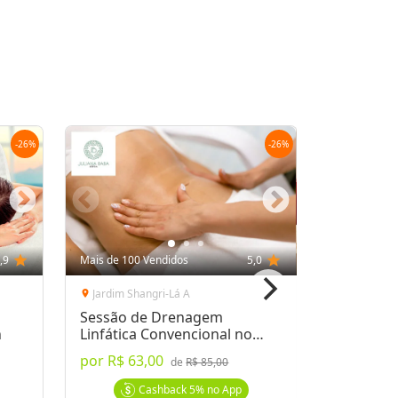
Cashback pelo App!
por
R$ 239,00
00
Oferta encerrada
lock
Transação Segura
-
26
%
-
26
%
,9
star
Mais de 100 Vendidos
5,0
star
Mais de 100
Jardim Shangri-Lá A
Centro
location_on
location_on
Sessão de Drenagem
Sessão de
n
Linfática Convencional no
4 ou 6 M
Corpo Inteiro 60 Min
por
R$ 63,00
a partir 
de
R$ 85,00
Cashback
5%
no App