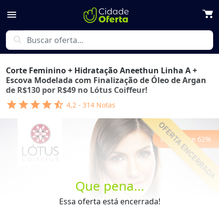
menu
search
Corte Feminino + Hidratação Aneethun Linha A +
Escova Modelada com Finalização de Óleo de Argan
de R$130 por R$49 no Lótus Coiffeur!
star
star
star
star
star_half
4,2
-
314
Notas
Economize
62
%
Que pena...
Previous
Next
Essa oferta está encerrada!