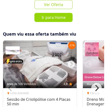
Ver Oferta
Ir para Home
favorite_border
share
de
R$ 180,00
por
R$ 69,00
Quem viu essa oferta também viu
Mais de 50 Vendidos
-
57
%
Oferta encerrada
lock
Transação Segura
Receba as novidades do Cidade
Mais de 500 Vendidos
4,8
star
Mais de 500 Ve
Inscrever-se
Oferta no seu WhatsApp!
Lima Azevedo
Centro
location_on
location_on
Sessão de Criolipólise com 4 Placas
Dreno Mod
50 min
Drenagem L
Destaques & Regras