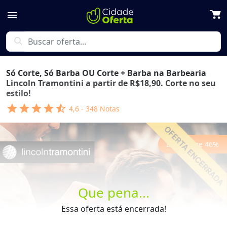
menu
search
Só Corte, Só Barba OU Corte + Barba na Barbearia
Lincoln Tramontini a partir de R$18,90. Corte no seu
estilo!
star
star
star
star
star_half
4,6
-
348
Notas
Economize
46
%
Que pena...
Previous
Next
Essa oferta está encerrada!