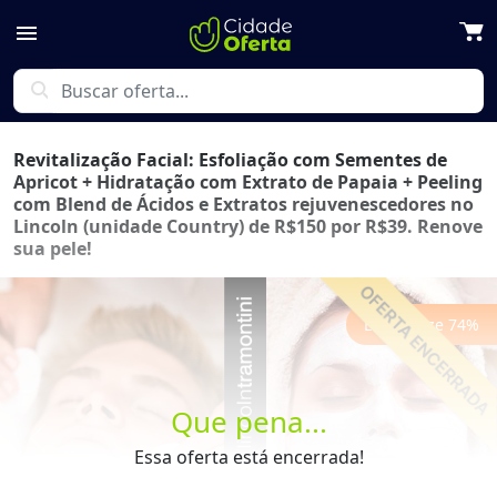
menu
search
Revitalização Facial: Esfoliação com Sementes de
Apricot + Hidratação com Extrato de Papaia + Peeling
com Blend de Ácidos e Extratos rejuvenescedores no
Lincoln (unidade Country) de R$150 por R$39. Renove
sua pele!
Economize
74
%
Que pena...
Previous
Next
Essa oferta está encerrada!