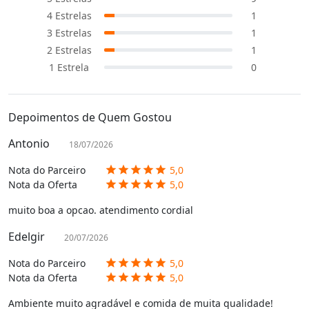
4
Estrelas
1
3
Estrelas
1
2
Estrelas
1
1
Estrela
0
Depoimentos de Quem Gostou
Antonio
18/07/2026
Nota do Parceiro
5,0
star
star
star
star
star
Nota da Oferta
5,0
star
star
star
star
star
muito boa a opcao. atendimento cordial
Edelgir
20/07/2026
Nota do Parceiro
5,0
star
star
star
star
star
Nota da Oferta
5,0
star
star
star
star
star
Ambiente muito agradável e comida de muita qualidade!