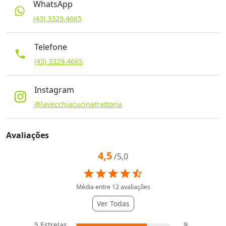
WhatsApp
(43) 3329.4665
Telefone
phone
(43) 3329.4665
Instagram
@lavecchiacucinatrattoria
Avaliações
4,5
/5,0
star
star
star
star
star_half
Média entre
12
avaliações
Ver Todas
5
Estrelas
9