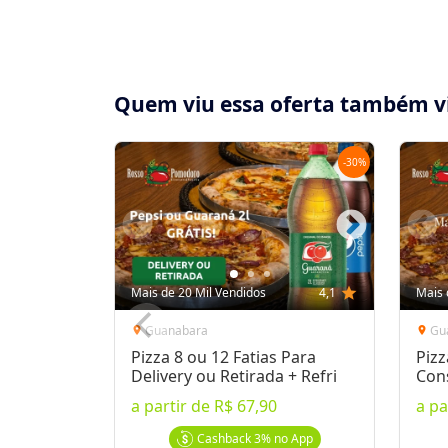
Quem viu essa oferta também v
-
30
%
Compartilhe essa Oferta:
Receba as novidades do Cidade Oferta no seu
Mais de 20 Mil Vendidos
4,1
star
Mais 
WhatsApp!
Guanabara
Gu
location_on
location_on
Pizza 8 ou 12 Fatias Para
Pizz
Destaques & Regras
Delivery ou Retirada + Refri
Con
a partir de
R$ 67,90
a pa
Pizza Grande 8 Fatias + Borda Recheada na
São 30 deliciosos sabores como: Brócolis,
Cashback
3%
no App