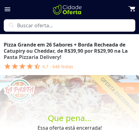
menu
search
Pizza Grande em 26 Sabores + Borda Recheada de
Catupiry ou Cheddar, de R$39,90 por R$29,90 na La
Pasta Pizzaria Delivery!
star
star
star
star
star_half
4,7
-
646
Notas
Economize
25
%
Que pena...
Previous
Next
Essa oferta está encerrada!