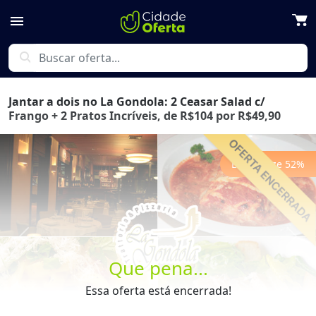
menu
search
Jantar a dois no La Gondola: 2 Ceasar Salad c/
Frango + 2 Pratos Incríveis, de R$104 por R$49,90
Economize
52
%
Previous
Next
Que pena...
Essa oferta está encerrada!