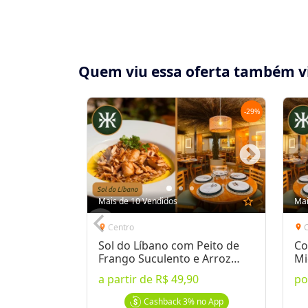
Quem viu essa oferta também v
-
29
%
Compartilhe essa Oferta:
Receba as novidades do Cidade Oferta no seu
Mais de 10 Vendidos
star_outline
Mai
WhatsApp!
Centro
location_on
location_on
Sol do Líbano com Peito de
Co
Destaques & Regras
Frango Suculento e Arroz
Mi
Cheirei
Se
a partir de
R$ 49,90
p
Manakish com 22 cm de diâmetro no Khalil'
O "manakish" é uma deliciosa iguaria da cul
Cashback
3%
no App