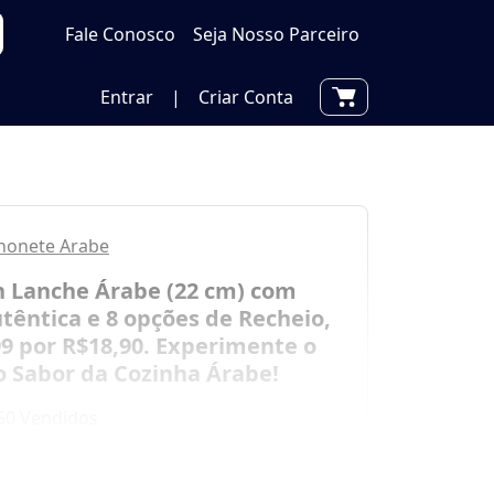
Fale Conosco
Seja Nosso Parceiro
Entrar
|
Criar Conta
chonete Arabe
 Lanche Árabe (22 cm) com
têntica e 8 opções de Recheio,
99 por R$18,90. Experimente o
o Sabor da Cozinha Árabe!
50 Vendidos
Cashback pelo App!
Saiba mais