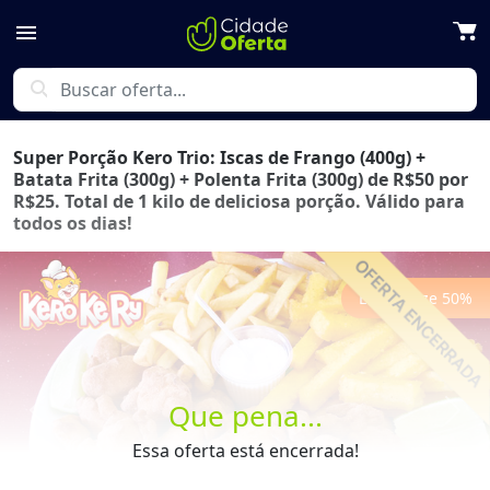
menu
search
Super Porção Kero Trio: Iscas de Frango (400g) +
Batata Frita (300g) + Polenta Frita (300g) de R$50 por
R$25. Total de 1 kilo de deliciosa porção. Válido para
todos os dias!
Economize
50
%
Que pena...
Previous
Next
Essa oferta está encerrada!